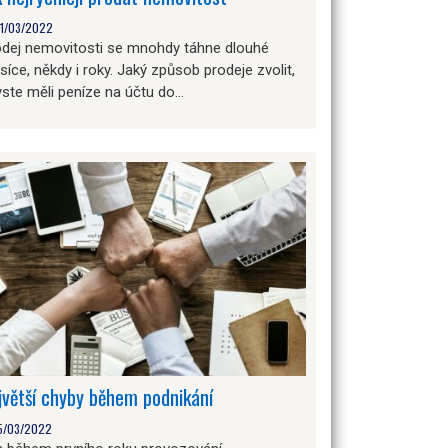
1/03/2022
odej nemovitosti se mnohdy táhne dlouhé
íce, někdy i roky. Jaký způsob prodeje zvolit,
ste měli peníze na účtu do…
jvětší chyby během podnikání
5/03/2022