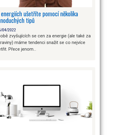
 energiích ušetříte pomocí několika
dnoduchých tipů
5/04/2022
obě zvyšujících se cen za energie (ale také za
raviny) máme tendenci snažit se co nejvíce
třit. Přece jenom…