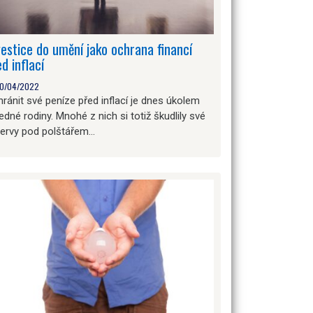
vestice do umění jako ochrana financí
ed inflací
0/04/2022
ránit své peníze před inflací je dnes úkolem
edné rodiny. Mnohé z nich si totiž škudlily své
zervy pod polštářem…