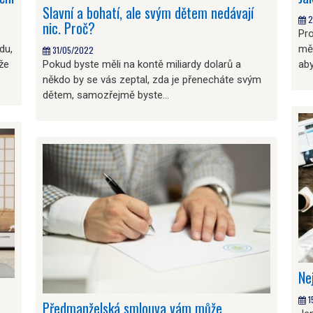
Slavní a bohatí, ale svým dětem nedávají
2
nic. Proč?
Pr
du,
měs
31/05/2022
 že
Pokud byste měli na kontě miliardy dolarů a
aby
někdo by se vás zeptal, zda je přenecháte svým
dětem, samozřejmě byste…
Ne
1
Předmanželská smlouva vám může