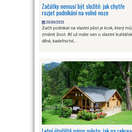
Začátky nemusí být složité: jak chytře
rozjet podnikání na volné noze
20/09/2025
Začít podnikat na vlastní pěst je krok, který m
změnit život. Ať už máte sen o vlastní truhlářs
dílně, kadeřnictví,…
Letní útočiště mimo město: jak na rekrea