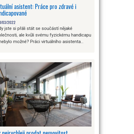
rtuální asistent: Práce pro zdravé i
ndicapované
1/03/2022
y jste si přáli stát se součástí nějaké
lečnosti, ale kvůli svému fyzickému handicapu
nebylo možné? Práci virtuálního asistenta…
k nejrychleji prodat nemovitost