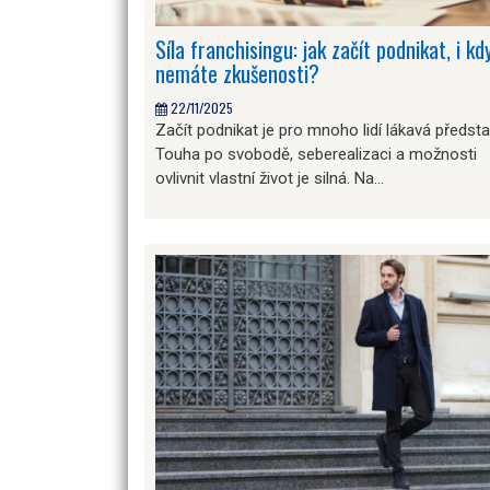
Síla franchisingu: jak začít podnikat, i kd
nemáte zkušenosti?
22/11/2025
Začít podnikat je pro mnoho lidí lákavá předsta
Touha po svobodě, seberealizaci a možnosti
ovlivnit vlastní život je silná. Na…