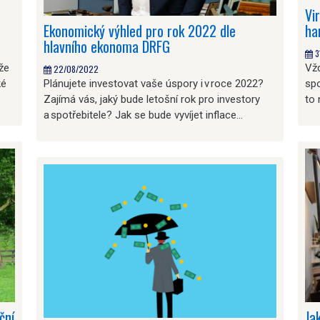
Vi
Ekonomický výhled pro rok 2022 dle
ha
hlavního ekonoma DRFG
3
ůže
Vžd
22/08/2022
ké
Plánujete investovat vaše úspory i v roce 2022?
spo
Zajímá vás, jaký bude letošní rok pro investory
to 
a spotřebitele? Jak se bude vyvíjet inflace…
ční
Ja