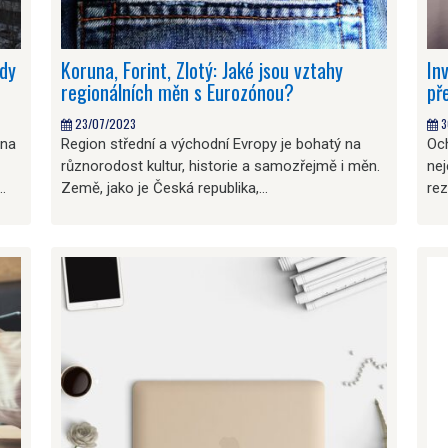
ndy
Koruna, Forint, Zlotý: Jaké jsou vztahy
In
regionálních měn s Eurozónou?
př
23/07/2023
3
ána
Region střední a východní Evropy je bohatý na
Och
různorodost kultur, historie a samozřejmě i měn.
nej
…
Země, jako je Česká republika,…
re