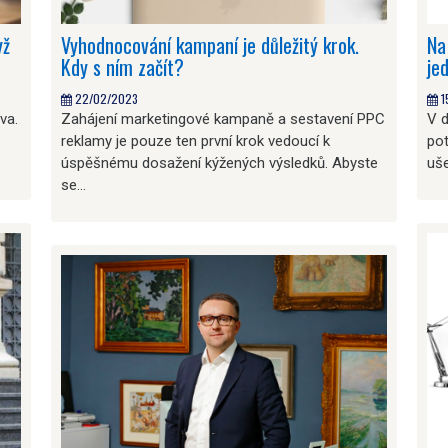
yž
Vyhodnocování kampaní je důležitý krok.
Na
Kdy s ním začít?
je
22/02/2023
1
va.
Zahájení marketingové kampaně a sestavení PPC
V d
reklamy je pouze ten první krok vedoucí k
pot
úspěšnému dosažení kýžených výsledků. Abyste
uše
se…