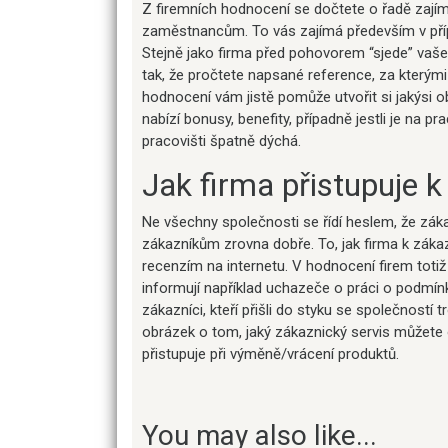
Z firemních hodnocení se dočtete o řadě zajímav
zaměstnancům. To vás zajímá především v příp
Stejně jako firma před pohovorem “sjede” vaše 
tak, že pročtete napsané reference, za kterými 
hodnocení vám jistě pomůže utvořit si jakýsi 
nabízí bonusy, benefity, případně jestli je na p
pracovišti špatně dýchá.
Jak firma přistupuje 
Ne všechny společnosti se řídí heslem, že záka
zákazníkům zrovna dobře. To, jak firma k zákaz
recenzím na internetu. V hodnocení firem totiž
informují například uchazeče o práci o podmínk
zákazníci, kteří přišli do styku se společností 
obrázek o tom, jaký zákaznický servis můžete o
přistupuje při výměně/vrácení produktů.
You may also like...