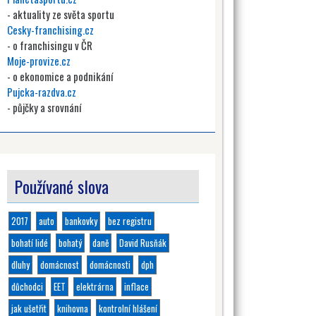
- aktuality ze světa sportu
Cesky-franchising.cz
- o franchisingu v ČR
Moje-provize.cz
- o ekonomice a podnikání
Pujcka-razdva.cz
- půjčky a srovnání
Používané slova
2017
auto
bankovky
bez registru
bohatí lidé
bohatý
daně
David Rusňák
dluhy
domácnost
domácnosti
dph
důchodci
EET
elektrárna
inflace
jak ušetřit
knihovna
kontrolní hlášení