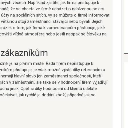
ých věcech. Například zjistíte, jak firma přistupuje k
adě, že se chcete ve firmě ucházet o nabízenou pozici.
účty na sociálních sítích, vy se můžete o firmě informovat
většinou stojí zaměstnanci stávající nebo bývalí. Jejich
obrázek o tom, jak firma k zaměstnancům přistupuje, jaké
racovišti vlídná atmosféra nebo jestli naopak se člověku na
k zákazníkům
zník je na prvním místě. Řada firem nepřistupuje k
níkům přistupuje, je však možné zjistit díky referencím a
 nemají hlavní slovo jen zaměstnanci společností, kteří
ách v zaměstnání, ale také se v hodnocení firem vyjadřují
trochu jinak. Opět si díky hodnocení od klientů uděláte
čekávat, jak rychlé je dodání zboží, případně jak se