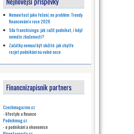
Nejnovější příspěvky
Nemovitost jako řešení, ne problém: Trendy
financování v roce 2026
Síla franchisingu: jak začít podnikat, i když
nemáte zkušenosti?
Začátky nemusí být složité: jak chytře
rozjet podnikání na volné noze
Financnizapisnik partners
Czechmagazine.cz
- lifestyle a finance
Podnikmag.cz
- o podnikání a ekonomice
Planetasportu.cz