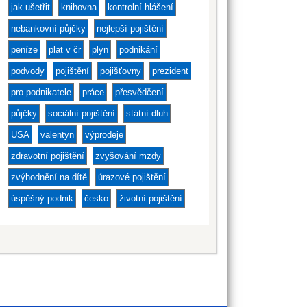
jak ušetřit
knihovna
kontrolní hlášení
nebankovní půjčky
nejlepší pojištění
peníze
plat v čr
plyn
podnikání
podvody
pojištění
pojišťovny
prezident
pro podnikatele
práce
přesvědčení
půjčky
sociální pojištění
státní dluh
USA
valentyn
výprodeje
zdravotní pojištění
zvyšování mzdy
zvýhodnění na dítě
úrazové pojištění
úspěšný podnik
česko
životní pojištění