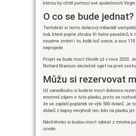
kterou by chtěl pomocí své společnosti Virgin
O co se bude jednat?
Tentokrát si tento dolarový miliardář usmyslel,
lodi, které pojme zhruba tři tisíce pasažérů, 
musíme zmínit i to, kolik loď uveze, a sice 110
neprojede.
Projet se bude moct člověk už v roce 2020. Je
Richard Branson skutečně vyjet na první cestu
Můžu si rezervovat m
Už zanedlouho si budete moct dokonce rezerv
enormní zájem o tuto plavbu, proto se rozhodl
že se zaplatí poplatek ve výši 500 dolarů. Je t
dolarů z kapsy nevyhodí ten, kdo na plavbu jet
Návštěvníci si budou moct vybírat z mnoha pok
oceán.