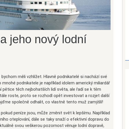
a jeho nový lodní
 bychom měli vzhlížet. Hlavně podnikatelé si nachází své
Pro mnohé podnikatele je například idolem americký miliardář
ní pětice těch nejbohatších lidí světa, ale řadí se k těm
ále roste, proto se rozhodl opět investovat a rozjet další
ojďme společně odhalit, co vlastně tento muž zamýšlí!
 pokud peníze jsou, může změnit svět k lepšímu. Například
ního oteplování, dále se taky snaží o efektivní dopravu do
 aktuálně svou veškerou pozornost věnuje lodní dopravě,