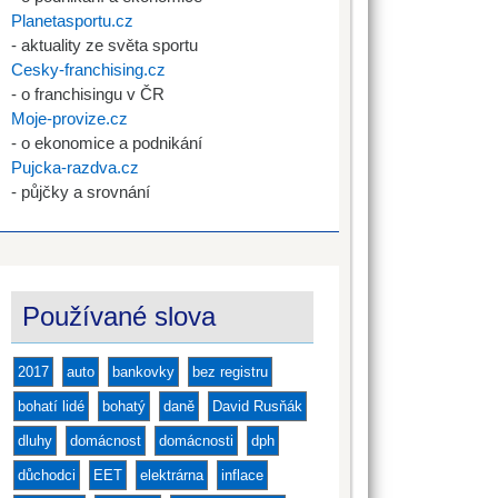
Planetasportu.cz
- aktuality ze světa sportu
Cesky-franchising.cz
- o franchisingu v ČR
Moje-provize.cz
- o ekonomice a podnikání
Pujcka-razdva.cz
- půjčky a srovnání
Používané slova
2017
auto
bankovky
bez registru
bohatí lidé
bohatý
daně
David Rusňák
dluhy
domácnost
domácnosti
dph
důchodci
EET
elektrárna
inflace