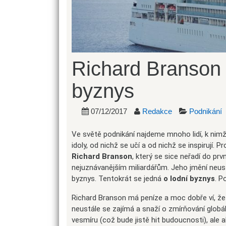
Richard Branson 
byznys
07/12/2017
Redakce
Podnikání
Ve světě podnikání najdeme mnoho lidí, k nimž
idoly, od nichž se učí a od nichž se inspirují. 
Richard Branson
, který se sice neřadí do prv
nejuznávanějším miliardářům. Jeho jmění neust
byznys. Tentokrát se jedná
o lodní byznys
. P
Richard Branson má peníze a moc dobře ví, že
neustále se zajímá a snaží o zmírňování globál
vesmíru (což bude jistě hit budoucnosti), ale