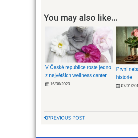
You may also like...
V České republice roste jedno
První neba
z největších wellness center
historie
16/06/2020
07/01/20
PREVIOUS POST