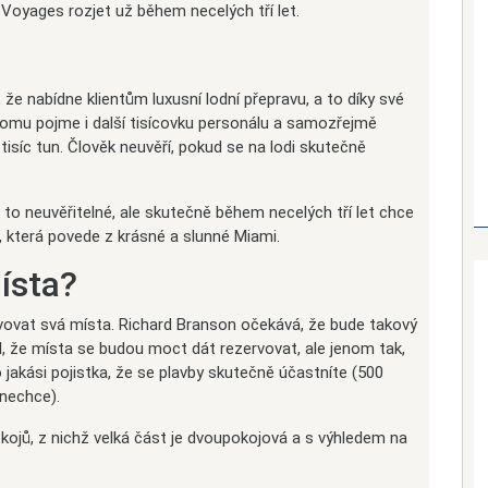
 Voyages rozjet už během necelých tří let.
 že nabídne klientům luxusní lodní přepravu, a to díky své
k tomu pojme i další tisícovku personálu a samozřejmě
 tisíc tun. Člověk neuvěří, pokud se na lodi skutečně
 to neuvěřitelné, ale skutečně během necelých tří let chce
, která povede z krásné a slunné Miami.
ísta?
ovat svá místa. Richard Branson očekává, že bude takový
, že místa se budou moct dát rezervovat, ale jenom tak,
o jakási pojistka, že se plavby skutečně účastníte (500
 nechce).
ojů, z nichž velká část je dvoupokojová a s výhledem na