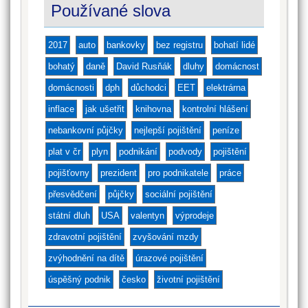
Používané slova
2017
auto
bankovky
bez registru
bohatí lidé
bohatý
daně
David Rusňák
dluhy
domácnost
domácnosti
dph
důchodci
EET
elektrárna
inflace
jak ušetřit
knihovna
kontrolní hlášení
nebankovní půjčky
nejlepší pojištění
peníze
plat v čr
plyn
podnikání
podvody
pojištění
pojišťovny
prezident
pro podnikatele
práce
přesvědčení
půjčky
sociální pojištění
státní dluh
USA
valentyn
výprodeje
zdravotní pojištění
zvyšování mzdy
zvýhodnění na dítě
úrazové pojištění
úspěšný podnik
česko
životní pojištění