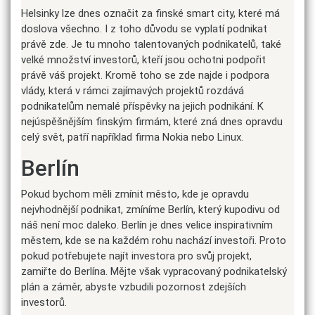
Helsinky lze dnes označit za finské smart city, které má
doslova všechno. I z toho důvodu se vyplatí podnikat
právě zde. Je tu mnoho talentovaných podnikatelů, také
velké množství investorů, kteří jsou ochotni podpořit
právě váš projekt. Kromě toho se zde najde i podpora
vlády, která v rámci zajímavých projektů rozdává
podnikatelům nemalé příspěvky na jejich podnikání. K
nejúspěšnějším finským firmám, které zná dnes opravdu
celý svět, patří například firma Nokia nebo Linux.
Berlín
Pokud bychom měli zmínit město, kde je opravdu
nejvhodnější podnikat, zmíníme Berlín, který kupodivu od
náš není moc daleko. Berlín je dnes velice inspirativním
městem, kde se na každém rohu nachází investoři. Proto
pokud potřebujete najít investora pro svůj projekt,
zamiřte do Berlína. Mějte však vypracovaný podnikatelský
plán a záměr, abyste vzbudili pozornost zdejších
investorů.