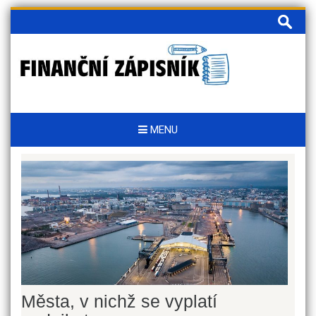
Skip
Vyhledá
to
content
MENU
Města, v nichž se vyplatí