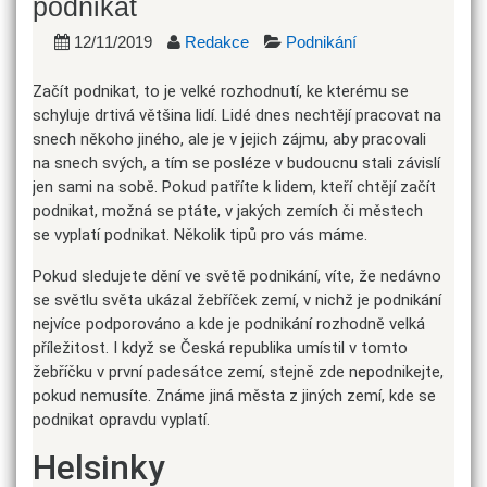
podnikat
12/11/2019
Redakce
Podnikání
Začít podnikat, to je velké rozhodnutí, ke kterému se
schyluje drtivá většina lidí. Lidé dnes nechtějí pracovat na
snech někoho jiného, ale je v jejich zájmu, aby pracovali
na snech svých, a tím se posléze v budoucnu stali závislí
jen sami na sobě. Pokud patříte k lidem, kteří chtějí začít
podnikat, možná se ptáte, v jakých zemích či městech
se vyplatí podnikat. Několik tipů pro vás máme.
Pokud sledujete dění ve světě podnikání, víte, že nedávno
se světlu světa ukázal žebříček zemí, v nichž je podnikání
nejvíce podporováno a kde je podnikání rozhodně velká
příležitost. I když se Česká republika umístil v tomto
žebříčku v první padesátce zemí, stejně zde nepodnikejte,
pokud nemusíte. Známe jiná města z jiných zemí, kde se
podnikat opravdu vyplatí.
Helsinky